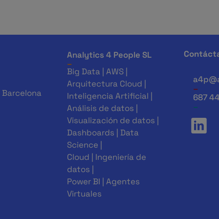
Contáct
Analytics 4 People SL
_
Big Data | AWS |
a4p@a
Arquitectura Cloud |
_
b Barcelona
Inteligencia Artificial |
687 44
_
Análisis de datos |
Visualización de datos |
Dashboards | Data
Science |
Cloud | Ingeniería de
datos |
Power BI | Agentes
Virtuales