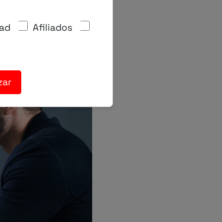
dad
Afiliados
zar