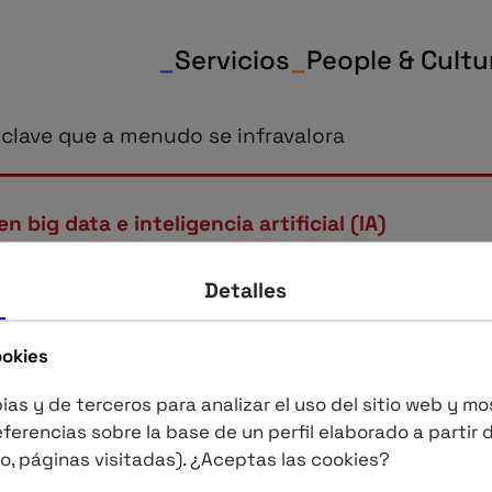
_
Servicios
_
People & Cultu
 clave que a menudo se infravalora
big data e inteligencia artificial (IA)
datos: la pieza clav
Detalles
fravalora
ookies
ias y de terceros para analizar el uso del sitio web y m
ferencias sobre la base de un perfil elaborado a partir 
 el mundo habla de ser data-driven, de inteligen
o, páginas visitadas). ¿Aceptas las cookies?
. Pero en muchas organizaciones, hay una pieza 